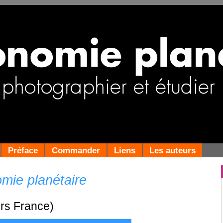
Préface
Commander
Liens
Les auteurs
ie planétaire
ors France)